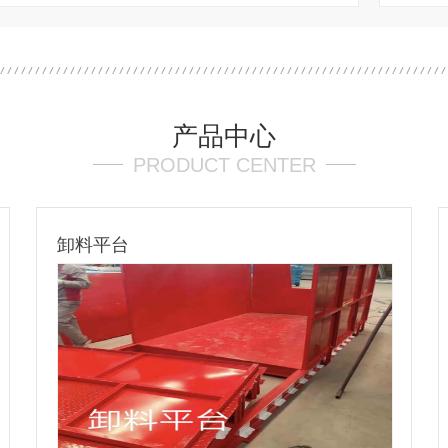
产品中心
PRODUCT CENTER
卸料平台