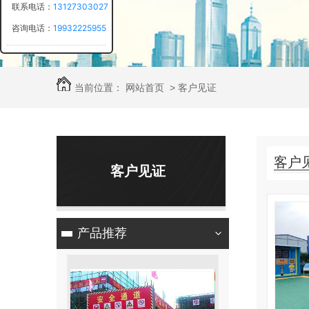
联系电话：
13127303027
咨询电话：
19932225955
当前位置：
网站首页
>
客户见证
客户
客户见证
产品推荐