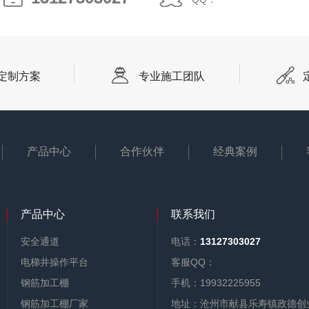
定制方案
专业施工团队
产品中心
合作伙伴
经典案例
产品中心
联系我们
安全通道
电话：
13127303027
电梯井操作平台
客服QQ：
钢筋加工棚
手机：19932225955
钢筋加工棚厂家
地址：沧州市献县乐寿镇政德创