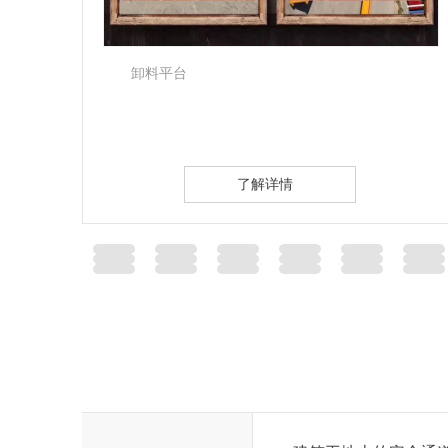
卸料平台
了解详情