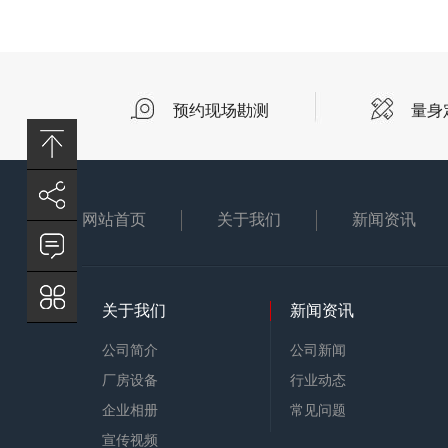
预约现场勘测
量身
网站首页
关于我们
新闻资讯
关于我们
新闻资讯
公司简介
公司新闻
厂房设备
行业动态
企业相册
常见问题
宣传视频