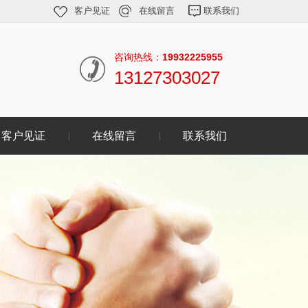
客户见证
在线留言
联系我们
咨询热线：
19932225955
13127303027
客户见证
在线留言
联系我们