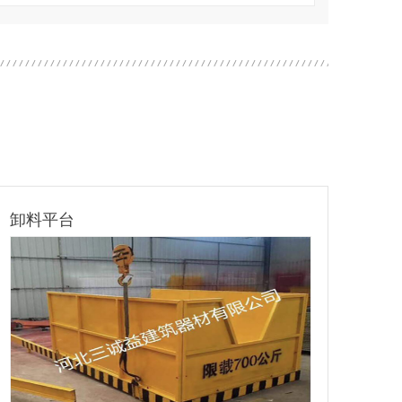
售后跟踪服务，精益求
精，推进企业向更高水
平发展！
卸料平台
卸