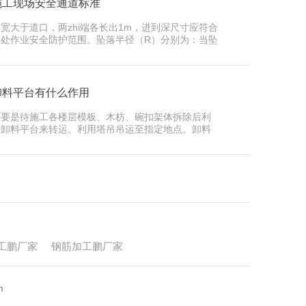
施工现场安全通道标准
宽大于道口，两zhi端各长出1m，进到深尺寸应符合
高处作业安全防护范围。坠落半径（R）分别为：当坠
物高度为2～5m时，R为3m；当坠落物高度为5～
5m时，R为4m；当坠落物高度为15～30m时，R为
m；当坠落物高度大于30m时，R为6m。
卸料平台有什么作用
主要是待施工各楼层模板、木枋、碗扣架体拆除后利
用卸料平台来转运。利用塔吊吊运至指定地点。卸料
平台一般用钢管搭设。在楼层用钢管悬挑出来，便于
吊运。
工鹏厂家
钢筋加工鹏厂家
m