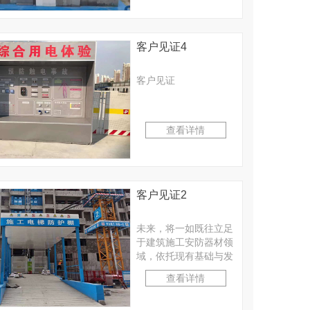
售、服务于一体的综合
技术型生产企业，秉
承“以质量为本、以客
户为本、以奋斗者为
客户见证4
本”的核心价值观，一
直致力于为客户专业打
客户见证
造3A、省优、鲁班奖等
工鹏厂家
卸料平台
钢筋
文明工地，提供策划设
计、产品制造、现场施
工一站式整体解决方案
查看详情
与服务。
客户见证2
未来，将一如既往立足
于建筑施工安防器材领
域，依托现有基础与发
展成果，引进国内外前
查看详情
沿技术，持续不断博采
众长、改进工艺，完善