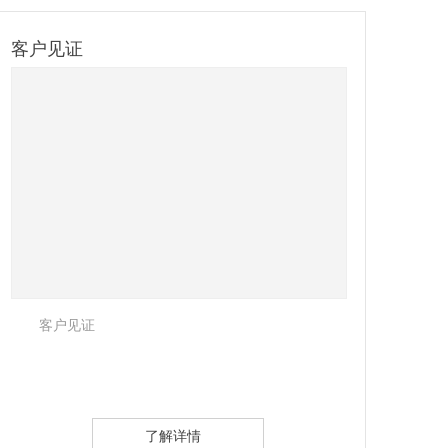
客户见证2
未来，将一如既往立足于建筑施工安防器材领
域，依托现有基础与发展成果，引进国内外前沿技
术，持续不断博采众长、改进工艺，完善售后跟踪服
务，精益求精，推进企业向更高水平发展！
了解详情