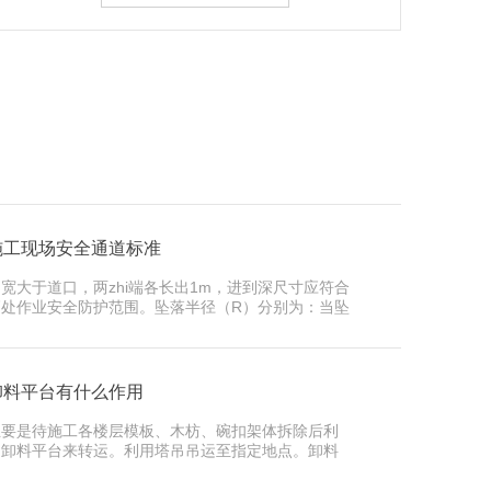
施工现场安全通道标准
宽大于道口，两zhi端各长出1m，进到深尺寸应符合
高处作业安全防护范围。坠落半径（R）分别为：当坠
物高度为2～5m时，R为3m；当坠落物高度为5～
5m时，R为4m；当坠落物高度为15～30m时，R为
m；当坠落物高度大于30m时，R为6m。
卸料平台有什么作用
主要是待施工各楼层模板、木枋、碗扣架体拆除后利
用卸料平台来转运。利用塔吊吊运至指定地点。卸料
平台一般用钢管搭设。在楼层用钢管悬挑出来，便于
吊运。