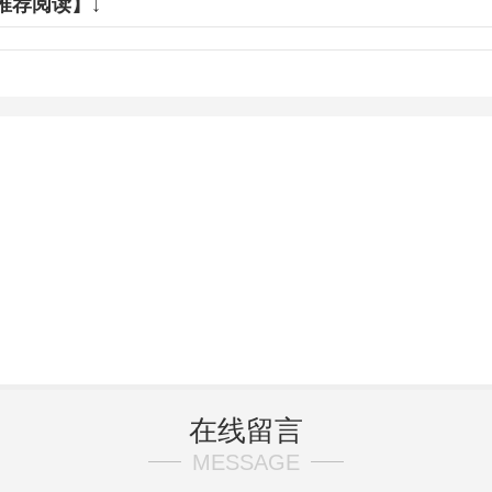
推荐阅读】↓
签：
基坑护栏
作平台
钢筋加工棚
钢筋加
在线留言
MESSAGE