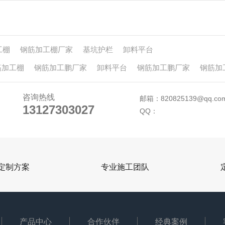
工棚
钢筋加工棚厂家
基坑护栏
卸料平台
筋加工棚
钢筋加工鹏厂家
卸料平台
钢筋加工鹏厂家
钢筋加
咨询热线
邮箱：820825139@qq.co
13127303027
13127303027
QQ：
定制方案
专业施工团队
产品中心
合作伙伴
经典案例