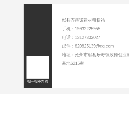
献县齐耀诺建材租赁站
手机：19932225955
电话：13127303027
邮件：820825139@qq.com
地址：沧州市献县乐寿镇政德创业
基地6215室
扫一扫更精彩