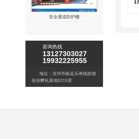
【
标
安全通道防护棚
电梯井操
咨询热线
13127303027
19932225955
地址：沧州市献县乐寿镇政德
创业孵化基地6215室