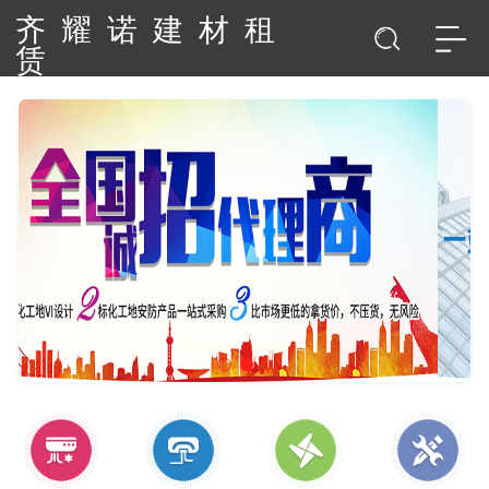
齐耀诺建材租
赁
QIYAONUO BUILDING MATERIALS LEASING